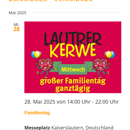
Navi
Datum
Suche
wählen.
Mai 2025
und
Mi.
28
Ansich
Navig
28. Mai 2025 von 14:00 Uhr
-
22:00 Uhr
Familientag
Messeplatz
Kaiserslautern, Deutschland