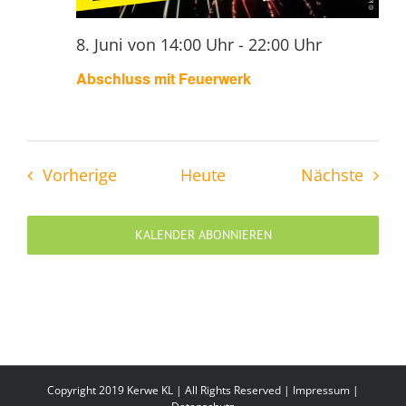
8. Juni von 14:00 Uhr
-
22:00 Uhr
Abschluss mit Feuerwerk
Veranstaltungen
Veran
Vorherige
Heute
Nächste
KALENDER ABONNIEREN
Copyright 2019 Kerwe KL | All Rights Reserved |
Impressum
|