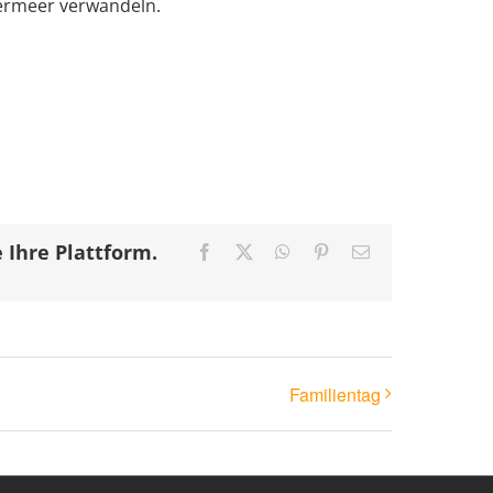
zermeer verwandeln.
 Ihre Plattform.
Facebook
X
WhatsApp
Pinterest
E-
Mail
Familientag