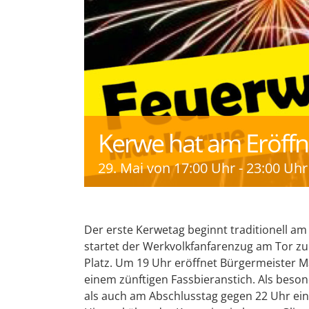
Kerwe hat am Eröff
29. Mai von 17:00 Uhr
-
23:00 Uhr
Der erste Kerwetag beginnt traditionell am 
startet der Werkvolkfanfarenzug am Tor z
Platz. Um 19 Uhr eröffnet Bürgermeister M
einem zünftigen Fassbieranstich. Als bes
als auch am Abschlusstag gegen 22 Uhr ei